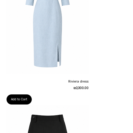
Riviera dress
Price
₪2,300.00
Add to Cart