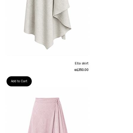
Ella skirt
Price
₪1,350.00
Add to Cart