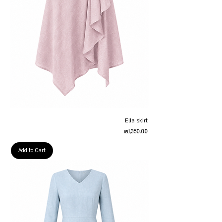
Ella skirt
Price
₪1,350.00
Add to Cart