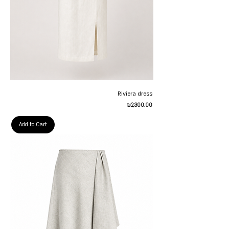
Riviera dress
Price
₪2,300.00
Add to Cart