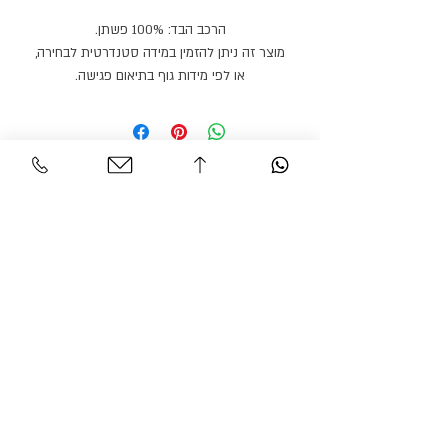
הרכב הבד: 100% פשתן.
מוצר זה ניתן להזמין במידה סטנדרטית לבחירה,
או לפי מידות גוף בתיאום פגישה.
מוצר זה ניתן להזמין בצבעים / בדים נוספים.
זמן הספקה: 21 ימי עבודה.
Personal Area
Customer Service
Contact
My account
Shipments
My order
Policy
Search Product
Accessibility
statement​​
Gracian Haute Couture