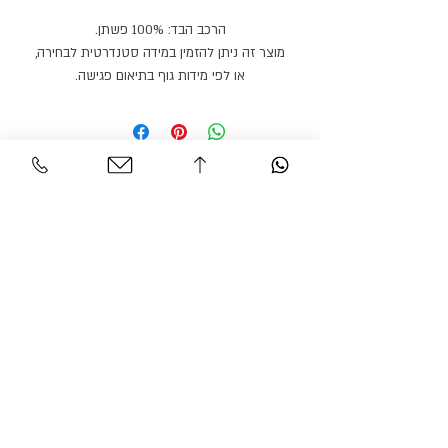
הרכב הבד: 100% פשתן.
מוצר זה ניתן להזמין במידה סטנדרטית לבחירה,
או לפי מידות גוף בתיאום פגישה.
מוצר זה ניתן להזמין בצבעים / בדים נוספים.
זמן הספקה: 21 ימי עבודה.
Personal Area
Customer Service
Contact
My account
Shipments
My order
Policy
Search Product
Accessibility
statement​​
Gracian Haute Couture