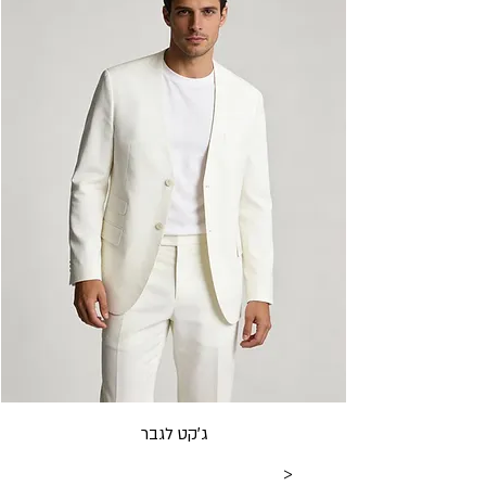
ג׳קט לגבר
<