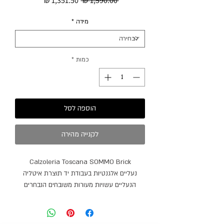
 ‏1,590.00 ‏₪ 
רגיל
מבצע
מידה
*
כמות
*
הוספה לסל
לקנייה מהירה
Calzoleria Toscana SOMMO Brick
נעליים אלגנטיות בעבודת יד תוצרת איטליה
הנעליים עשויות מעורות משובחים הנבחרים
בקפידה
סוליה גומי