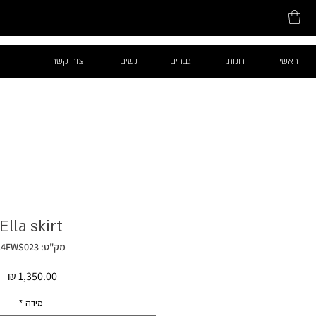
ראשי
חנות
גברים
נשים
צור קשר
Ella skirt
מק"ט: 24FWS023
מח
מידה
*