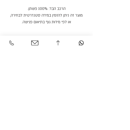
הרכב הבד: 100% פשתן.
מוצר זה ניתן להזמין במידה סטנדרטית לבחירה,
או לפי מידות גוף בתיאום פגישה.
מוצר זה ניתן להזמין בצבעים / בדים נוספים.
זמן הספקה: 21 ימי עבודה.
שירות לקוחות
אזור אישי
צור קשר
החשבון שלי
משלוחים והחזרות
ההזמנה שלי
מדיניות אתר
חיפוש בחנות
הצהרת נגישות
גרסיאן אופנת עילית
© 2026 BY GARCIAN