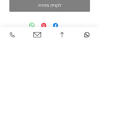
לקנייה מהירה
שירות לקוחות
אזור אישי
צור קשר
החשבון שלי
משלוחים והחזרות
ההזמנה שלי
מדיניות אתר
חיפוש בחנות
הצהרת נגישות
גרסיאן אופנת עילית
© 2026 BY GARCIAN