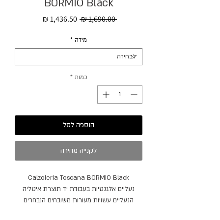
BORMIO Black
מחיר
מחיר
 ‏1,690.00 ‏₪ 
רגיל
מבצע
מידה
*
כמות
*
הוספה לסל
לקנייה מהירה
Calzoleria Toscana BORMIO Black
נעליים אלגנטיות בעבודת יד תוצרת איטליה
הנעליים עשויות מעורות משובחים הנבחרים
בקפידה