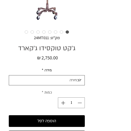
מק"ט: 24MT011
ג׳קט טוקסידו ג׳קארד
מחיר
מידה
*
כמות
*
הוספה לסל