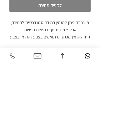
לקנייה מהירה
מוצר זה ניתן להזמין במידה סטנדרטית לבחירה,
או לפי מידות גוף בתיאום פגישה.
ניתן להזמין מכנסיים תואמים בצבע זהה או בצבע
אחר.
מוצר זה ניתן להזמין בצבעים נוספים ועם דש
סאטן בצבעים נוספים.
חולצה ופפיון נמכרים בנפרד.
זמן הספקה: 21 ימי עבודה.
שירות לקוחות
אזור אישי
צור קשר
החשבון שלי
משלוחים והחזרות
ההזמנה שלי
מדיניות אתר
חיפוש בחנות
הצהרת נגישות
גרסיאן אופנת עילית