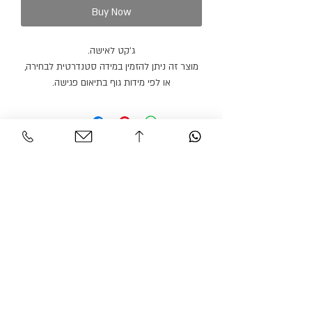
Buy Now
ג׳קט לאישה.
מוצר זה ניתן להזמין במידה סטנדרטית לבחירה,
או לפי מידות גוף בתיאום פגישה.
ניתן להזמין מכנסיים או חצאית תואמים בצבע
זהה או בצבע אחר.
מוצר זה ניתן להזמין בצבעים נוספים.
זמן הספקה: 21 ימי עבודה.
Personal Area
Customer Service
Contact
My account
Shipments
My order
Policy
Search Product
Accessibility
statement​​
Gracian Haute Couture