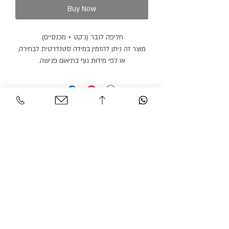
Buy Now
חליפה לגבר (ג׳קט + מכנסיים).
מוצר זה ניתן להזמין במידה סטנדרטית לבחירה,
או לפי מידות גוף בתיאום פגישה.
מוצר זה ניתן להזמין בצבעים נוספים.
זמן הספקה: 21 ימי עבודה.
Personal Area
Customer Service
Contact
My account
Shipments
My order
Policy
Search Product
Accessibility
statement​​
Gracian Haute Couture