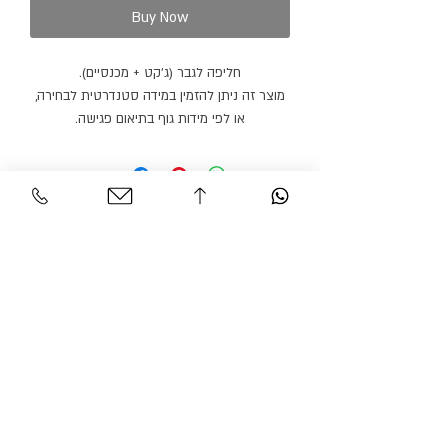
Buy Now
חליפה לגבר (ג׳קט + מכנסיים).
מוצר זה ניתן להזמין במידה סטנדרטית לבחירה,
או לפי מידות גוף בתיאום פגישה.
מוצר זה ניתן להזמין בצבעים נוספים.
זמן הספקה: 21 ימי עבודה.
Personal Area
Customer Service
Contact
My account
Shipments
My order
Policy
Search Product
Accessibility
statement​​
Gracian Haute Couture