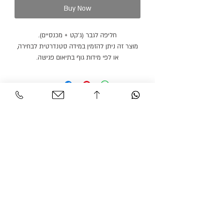
Buy Now
חליפה לגבר (ג׳קט + מכנסיים).
מוצר זה ניתן להזמין במידה סטנדרטית לבחירה,
או לפי מידות גוף בתיאום פגישה.
מוצר זה ניתן להזמין בצבעים נוספים.
זמן הספקה: 21 ימי עבודה.
Personal Area
Customer Service
Contact
My account
Shipments
My order
Policy
Search Product
Accessibility
statement​​
Gracian Haute Couture