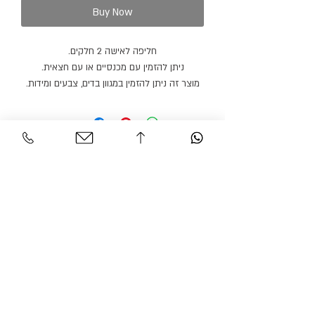
Buy Now
חליפה לאישה 2 חלקים.
ניתן להזמין עם מכנסיים או עם חצאית.
מוצר זה ניתן להזמין במגוון בדים, צבעים ומידות.
Personal Area
Customer Service
Contact
My account
Shipments
My order
Policy
Search Product
Accessibility
statement​​
Gracian Haute Couture