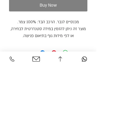
Buy Now
מכנסיים לגבר. הרכב הבד: 100% צמר.
מוצר זה ניתן להזמין במידה סטנדרטית לבחירה,
או לפי מידות גוף בתיאום פגישה.
מוצר זה ניתן להזמין בצבעים / בדים נוספים.
זמן הספקה: 21 ימי עבודה.
Personal Area
Customer Service
Contact
My account
Shipments
My order
Policy
Search Product
Accessibility
statement​​
Gracian Haute Couture