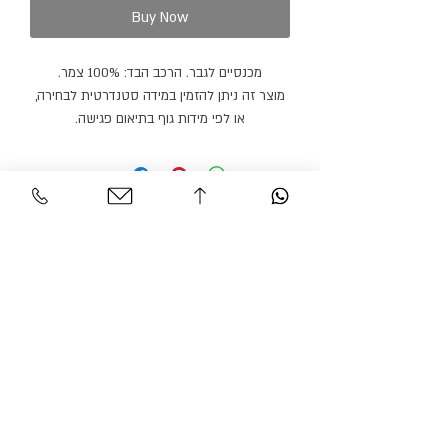
Buy Now
מכנסיים לגבר. הרכב הבד: 100% צמר.
מוצר זה ניתן להזמין במידה סטנדרטית לבחירה,
או לפי מידות גוף בתיאום פגישה.
מוצר זה ניתן להזמין בצבעים / בדים נוספים.
זמן הספקה: 21 ימי עבודה.
Personal Area
Customer Service
Contact
My account
Shipments
My order
Policy
Search Product
Accessibility
statement​​
Gracian Haute Couture