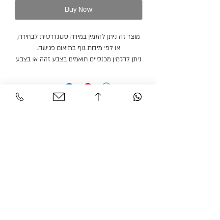
Buy Now
מוצר זה ניתן להזמין במידה סטנדרטית לבחירה,
או לפי מידות גוף בתיאום פגישה.
ניתן להזמין מכנסיים תואמים בצבע זהה או בצבע
אחר.
מוצר זה ניתן להזמין בצבעים נוספים ועם דש
סאטן בצבעים נוספים.
חולצה ופפיון נמכרים בנפרד.
זמן הספקה: 21 ימי עבודה.
Personal Area
Customer Service
Contact
My account
Shipments
My order
Policy
Search Product
Accessibility
statement​​
Gracian Haute Couture