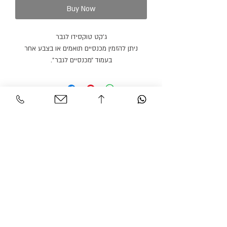
Buy Now
ג׳קט טוקסידו לגבר
ניתן להזמין מכנסיים תואמים או בצבע אחר
בעמוד ״מכנסיים לגבר״.
ניתן להזמין מוצר זה במידה סטנדרטית לבחירה
או לפי מידות גוף בתיאום פגישה.
מוצר זה ניתן להזמנה גם בצבעים נוספים ועם דש
סאטן בצבעים נוספים.
Personal Area
Customer Service
Contact
My account
Shipments
My order
Policy
Search Product
Accessibility
statement​​
Gracian Haute Couture