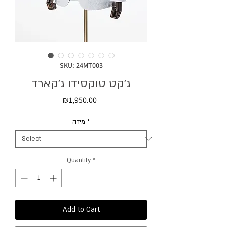
SKU: 24MT003
ג׳קט טוקסידו ג׳קארד
Price
₪1,950.00
*
מידה
Quantity
*
Add to Cart