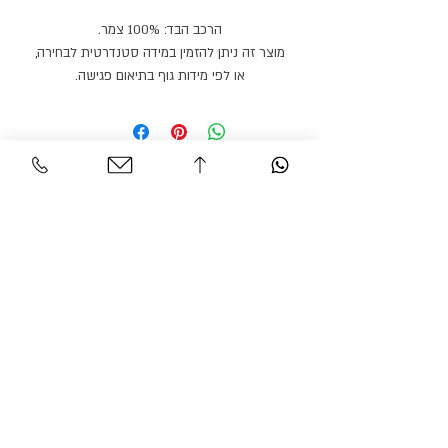
הרכב הבד: 100% צמר.
מוצר זה ניתן להזמין במידה סטנדרטית לבחירה,
או לפי מידות גוף בתיאום פגישה.
מוצר זה ניתן להזמין בצבעים / בדים נוספים.
זמן הספקה: 21 ימי עבודה.
Personal Area
Customer Service
Contact
My account
Shipments
My order
Policy
Search Product
Accessibility
statement​​
Gracian Haute Couture