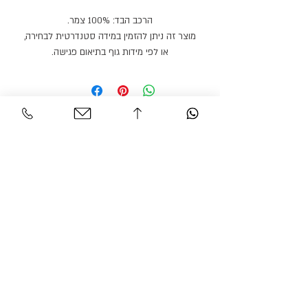
הרכב הבד: 100% צמר.
מוצר זה ניתן להזמין במידה סטנדרטית לבחירה,
או לפי מידות גוף בתיאום פגישה.
מוצר זה ניתן להזמין בצבעים / בדים נוספים.
זמן הספקה: 21 ימי עבודה.
Personal Area
Customer Service
Contact
My account
Shipments
My order
Policy
Search Product
Accessibility
statement​​
Gracian Haute Couture