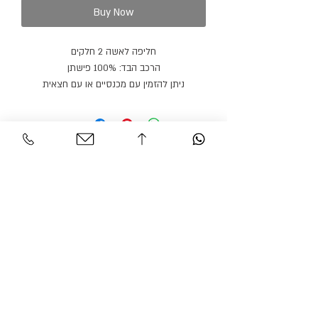
Buy Now
חליפה לאשה 2 חלקים
הרכב הבד: 100% פישתן
ניתן להזמין עם מכנסיים או עם חצאית
מוצר זה ניתן להזמין במגוון בדים, צבעים ומידות
Personal Area
Customer Service
Contact
My account
Shipments
My order
Policy
Search Product
Accessibility
statement​​
Gracian Haute Couture