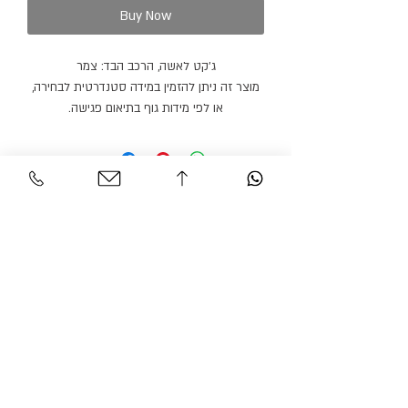
Buy Now
ג׳קט לאשה, הרכב הבד: צמר
מוצר זה ניתן להזמין במידה סטנדרטית לבחירה,
או לפי מידות גוף בתיאום פגישה.
ניתן להזמין מכנסיים או חצאית תואמים בצבע
זהה או בצבע אחר.
מוצר זה ניתן להזמין בצבעים נוספים.
זמן הספקה: 21 ימי עבודה.
Personal Area
Customer Service
Contact
My account
Shipments
My order
Policy
Search Product
Accessibility
statement​​
Gracian Haute Couture