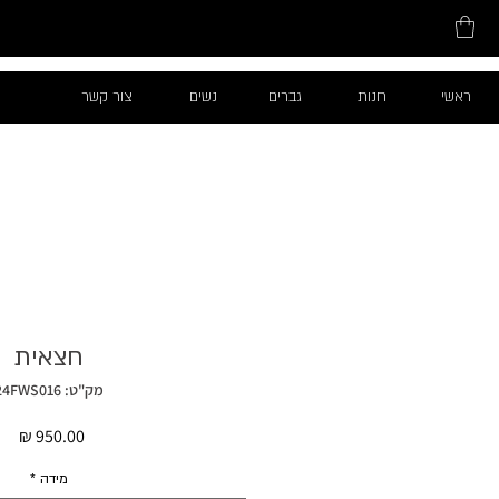
ראשי
חנות
גברים
נשים
צור קשר
חצאית
מק"ט: 24FWS016
מחי
מידה
*