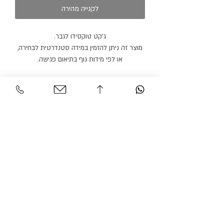
לקנייה מהירה
ג׳קט טוקסידו לגבר.
מוצר זה ניתן להזמין במידה סטנדרטית לבחירה,
או לפי מידות גוף בתיאום פגישה.
ניתן להזמין מכנסיים תואמים בצבע זהה או בצבע
אחר.
מוצר זה ניתן להזמין בצבעים נוספים ועם דש
סאטן בצבעים נוספים.
חולצה ופפיון נמכרים בנפרד.
זמן הספקה: 21 ימי עבודה.
שירות לקוחות
אזור אישי
צור קשר
החשבון שלי
משלוחים והחזרות
ההזמנה שלי
מדיניות אתר
חיפוש בחנות
הצהרת נגישות
גרסיאן אופנת עילית