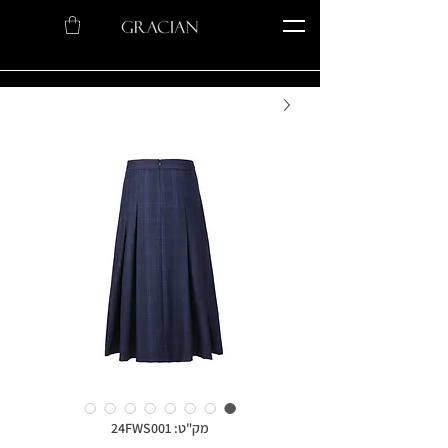
מק"ט: 24FWS001