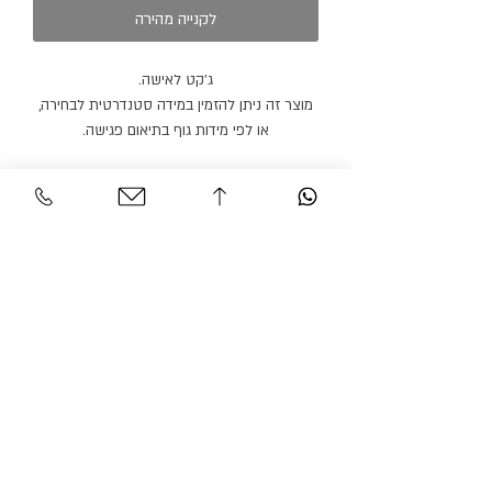
לקנייה מהירה
ג׳קט לאישה.
מוצר זה ניתן להזמין במידה סטנדרטית לבחירה,
או לפי מידות גוף בתיאום פגישה.
ניתן להזמין מכנסיים או חצאית תואמים בצבע
זהה או בצבע אחר.
מוצר זה ניתן להזמין בצבעים נוספים.
זמן הספקה: 21 ימי עבודה.
שירות לקוחות
אזור אישי
צור קשר
החשבון שלי
משלוחים והחזרות
ההזמנה שלי
מדיניות אתר
חיפוש בחנות
הצהרת נגישות
גרסיאן אופנת עילית