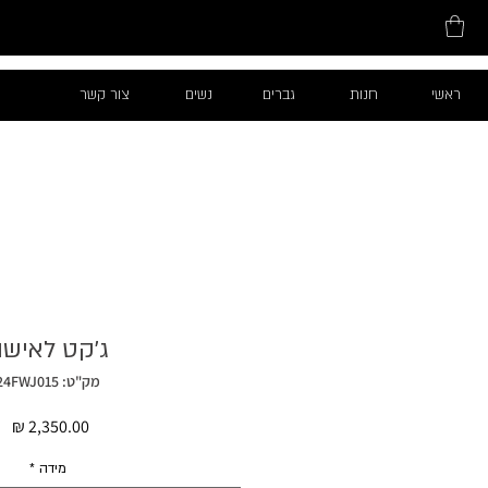
ראשי
חנות
גברים
נשים
צור קשר
ג׳קט לאיש
מק"ט: 24FWJ015
מח
מידה
*