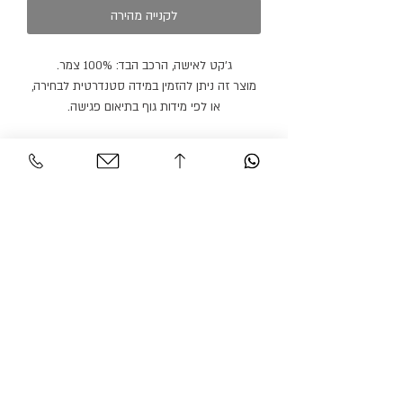
לקנייה מהירה
ג׳קט לאישה, הרכב הבד: 100% צמר.
מוצר זה ניתן להזמין במידה סטנדרטית לבחירה,
או לפי מידות גוף בתיאום פגישה.
ניתן להזמין מכנסיים או חצאית תואמים בצבע
זהה או בצבע אחר.
מוצר זה ניתן להזמין בצבעים נוספים.
זמן הספקה: 21 ימי עבודה.
שירות לקוחות
אזור אישי
צור קשר
החשבון שלי
משלוחים והחזרות
ההזמנה שלי
מדיניות אתר
חיפוש בחנות
הצהרת נגישות
גרסיאן אופנת עילית