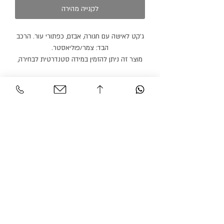
לקנייה מהירה
ג׳קט לאישה עם חגורה, אבזם, כפתורי עור. הרכב
הבד: צמר/פוליאסטר.
מוצר זה ניתן להזמין במידה סטנדרטית לבחירה,
או לפי מידות גוף בתיאום פגישה.
ניתן להזמין מכנסיים או חצאית תואמים בצבע
זהה או בצבע אחר.
מוצר זה ניתן להזמין בצבעים נוספים.
זמן הספקה: 21 ימי עבודה.
שירות לקוחות
אזור אישי
צור קשר
החשבון שלי
משלוחים והחזרות
ההזמנה שלי
מדיניות אתר
חיפוש בחנות
הצהרת נגישות
גרסיאן אופנת עילית