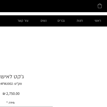
ראשי
חנות
גברים
נשים
צור קשר
ג׳קט לאיש
מק"ט: 24FWJ002
מח
מידה
*