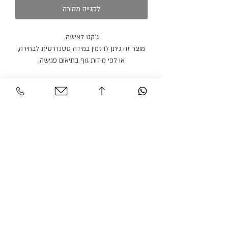
לקנייה מהירה
ג׳קט לאישה.
מוצר זה ניתן להזמין במידה סטנדרטית לבחירה,
או לפי מידות גוף בתיאום פגישה.
ניתן להזמין מכנסיים או חצאית תואמים בצבע
זהה או בצבע אחר.
מוצר זה ניתן להזמין בצבעים נוספים.
זמן הספקה: 21 ימי עבודה.
שירות לקוחות
אזור אישי
צור קשר
החשבון שלי
משלוחים והחזרות
ההזמנה שלי
מדיניות אתר
חיפוש בחנות
הצהרת נגישות
גרסיאן אופנת עילית