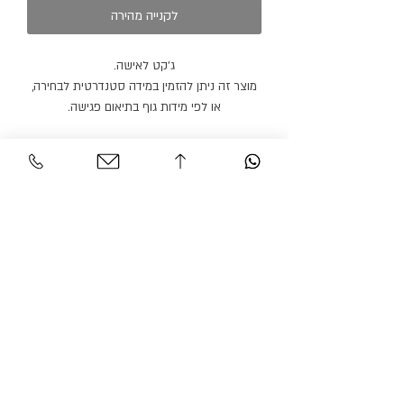
לקנייה מהירה
ג׳קט לאישה.
מוצר זה ניתן להזמין במידה סטנדרטית לבחירה,
או לפי מידות גוף בתיאום פגישה.
ניתן להזמין מכנסיים או חצאית תואמים בצבע
זהה או בצבע אחר.
מוצר זה ניתן להזמין בצבעים נוספים.
זמן הספקה: 21 ימי עבודה.
שירות לקוחות
אזור אישי
צור קשר
החשבון שלי
משלוחים והחזרות
ההזמנה שלי
מדיניות אתר
חיפוש בחנות
הצהרת נגישות
גרסיאן אופנת עילית