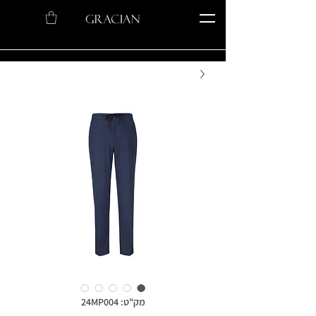
מק"ט: 24MP004