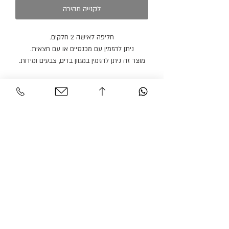
לקנייה מהירה
חליפה לאישה 2 חלקים.
ניתן להזמין עם מכנסיים או עם חצאית.
מוצר זה ניתן להזמין במגוון בדים, צבעים ומידות.
שירות לקוחות
אזור אישי
צור קשר
החשבון שלי
משלוחים והחזרות
ההזמנה שלי
מדיניות אתר
חיפוש בחנות
הצהרת נגישות
גרסיאן אופנת עילית