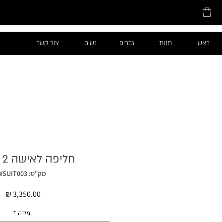
ראשי
חנות
גברים
נשים
צור קשר
חליפה לאישה 2 חלקים
מק"ט: WSUIT003
מח
מידה
*