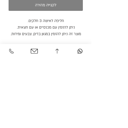
לקנייה מהירה
חליפה לאישה 3 חלקים.
ניתן להזמין עם מכנסיים או עם חצאית.
מוצר זה ניתן להזמין במגוון בדים, צבעים ומידות.
שירות לקוחות
אזור אישי
צור קשר
החשבון שלי
משלוחים והחזרות
ההזמנה שלי
מדיניות אתר
חיפוש בחנות
הצהרת נגישות
גרסיאן אופנת עילית