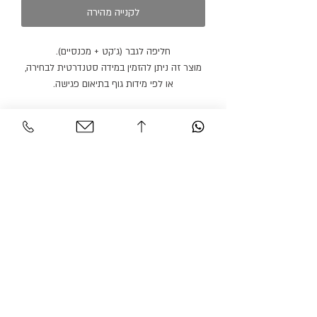
לקנייה מהירה
חליפה לגבר (ג׳קט + מכנסיים).
מוצר זה ניתן להזמין במידה סטנדרטית לבחירה,
או לפי מידות גוף בתיאום פגישה.
מוצר זה ניתן להזמין בצבעים נוספים.
זמן הספקה: 21 ימי עבודה.
שירות לקוחות
אזור אישי
צור קשר
החשבון שלי
משלוחים והחזרות
ההזמנה שלי
מדיניות אתר
חיפוש בחנות
הצהרת נגישות
גרסיאן אופנת עילית