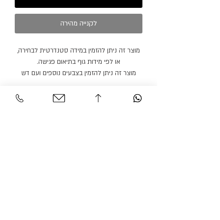
לקנייה מהירה
מוצר זה ניתן להזמין במידה סטנדרטית לבחירה,
או לפי מידות גוף בתיאום פגישה.
מוצר זה ניתן להזמין בצבעים נוספים ועם דש
סאטן בצבעים נוספים.
חולצה ופפיון נמכרים בנפרד.
זמן הספקה: 21 ימי עבודה.
שירות לקוחות
אזור אישי
צור קשר
החשבון שלי
משלוחים והחזרות
ההזמנה שלי
מדיניות אתר
חיפוש בחנות
הצהרת נגישות
גרסיאן אופנת עילית