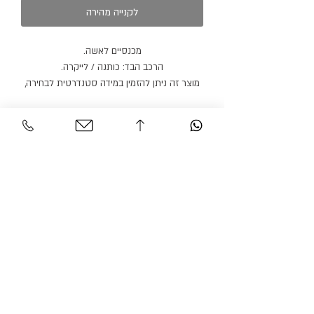
לקנייה מהירה
מכנסיים לאשה.
הרכב הבד: כותנה / לייקרה.
מוצר זה ניתן להזמין במידה סטנדרטית לבחירה,
או לפי מידות גוף בתיאום פגישה.
מוצר זה ניתן להזמין בצבעים / בדים נוספים.
זמן הספקה: 21 ימי עבודה.
שירות לקוחות
אזור אישי
צור קשר
החשבון שלי
משלוחים והחזרות
ההזמנה שלי
מדיניות אתר
חיפוש בחנות
הצהרת נגישות
גרסיאן אופנת עילית