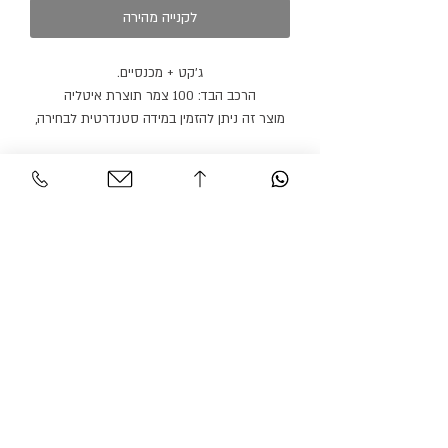
לקנייה מהירה
ג׳קט + מכנסיים.
הרכב הבד: 100 צמר תוצרת איטליה
מוצר זה ניתן להזמין במידה סטנדרטית לבחירה,
או לפי מידות גוף בתיאום פגישה.
חולצה ופפיון נמכרים בנפרד.
זמן הספקה: 21 ימי עבודה.
מוצר זה ניתן להזמין בצבעים נוספים. לפרטים
וייעוץ צרו קשר.
שירות לקוחות
אזור אישי
צור קשר
החשבון שלי
משלוחים והחזרות
ההזמנה שלי
מדיניות אתר
חיפוש בחנות
הצהרת נגישות
גרסיאן אופנת עילית