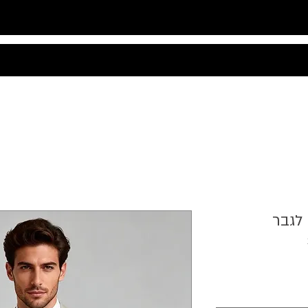
לגבר
יר