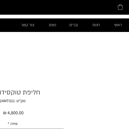
ראשי
חנות
גברים
נשים
צור קשר
חליפת טוקסידו 
מק"ט: 24MT021
מח
מידה
*