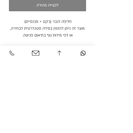
לקנייה מהירה
חליפה לגבר (ג׳קט + מכנסיים).
מוצר זה ניתן להזמין במידה סטנדרטית לבחירה,
או לפי מידות גוף בתיאום פגישה.
מוצר זה ניתן להזמין בצבעים נוספים.
זמן הספקה: 21 ימי עבודה.
שירות לקוחות
אזור אישי
צור קשר
החשבון שלי
משלוחים והחזרות
ההזמנה שלי
מדיניות אתר
חיפוש בחנות
הצהרת נגישות
גרסיאן אופנת עילית