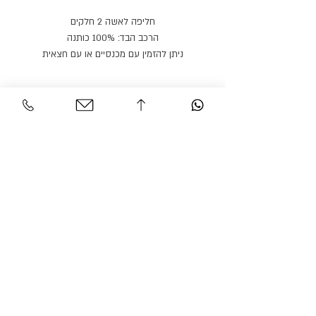
חליפה לאשה 2 חלקים
הרכב הבד: 100% כותנה
ניתן להזמין עם מכנסיים או עם חצאית
מוצר זה ניתן להזמין במגוון בדים, צבעים ומידות
שירות לקוחות
אזור אישי
צור קשר
החשבון שלי
משלוחים והחזרות
ההזמנה שלי
מדיניות אתר
חיפוש בחנות
הצהרת נגישות
גרסיאן אופנת עילית
© 2026 BY GARCIAN